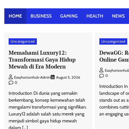
HOME
BUSINESS
GAMING
HEALTH
NEWS
Uncategorized
Uncategorized
Memahami Luxury12:
DewaGG: Re
Transformasi Gaya Hidup
Online Gam
Mewah di Era Modern
Easyhorizonhu
0
Easyhorizonhub-Admin
August 5, 2026
0
Introduction In
Introduction Di dunia yang semakin
landscape of 
berkembang, konsep kemewahan telah
stands out as a
mengalami transformasi yang signifikan.
combines cutti
Luxury12 adalah salah satu merek yang
an engaging use
menjadi simbol gaya hidup mewah
dalam […]