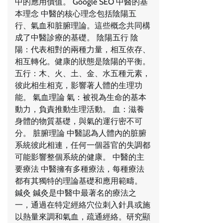
中的應用價值。 Google SEO 中醫的基
本理念 中醫的核心理念包括陰陽五
行、氣血和脏腑理論。這些概念共同構
成了中醫診療的基礎。 陰陽五行 陰
陽：代表相對的兩種力量，相互依存、
相互轉化。健康的狀態是陰陽的平衡。
五行：木、火、土、金、水五種元素，
彼此相生相克，影響著人體的生理功
能。 氣血理論 氣：被視為生命的基本
動力，負責推動生理活動。 血：滋養
身體的物質基礎，與氣的運行密不可
分。 脏腑理論 中醫認為人體內的脏腑
系統彼此相連，任何一個器官的失調都
可能影響整個系統的健康。 中醫的主
要療法 中醫擁有多種療法，每種療法
都有其獨特的理論基礎和應用範疇。
鍼灸 鍼灸是中醫中最著名的療法之
一，通過在特定經絡穴位刺入針具或施
以熱量來調和氣血，疏通經絡。研究顯