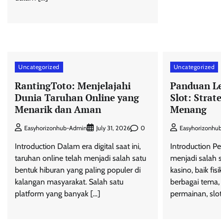
Uncategorized
Uncategorized
RantingToto: Menjelajahi
Panduan L
Dunia Taruhan Online yang
Slot: Strate
Menarik dan Aman
Menang
0
Easyhorizonhub-Admin
July 31, 2026
Easyhorizonhu
Introduction Dalam era digital saat ini,
Introduction Pe
taruhan online telah menjadi salah satu
menjadi salah s
bentuk hiburan yang paling populer di
kasino, baik fi
kalangan masyarakat. Salah satu
berbagai tema,
platform yang banyak […]
permainan, sl