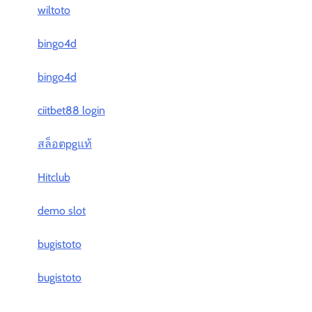
wiltoto
bingo4d
bingo4d
ciitbet88 login
สล็อตpgแท้
Hitclub
demo slot
bugistoto
bugistoto