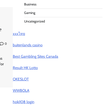
Business
Gaming
Uncategorized
e
xxxไทย
0
buitenlands casino
Best Gambling Sites Canada
as
for
Result HK Lotto
OKESLOT
WWBOLA
hoki108 login