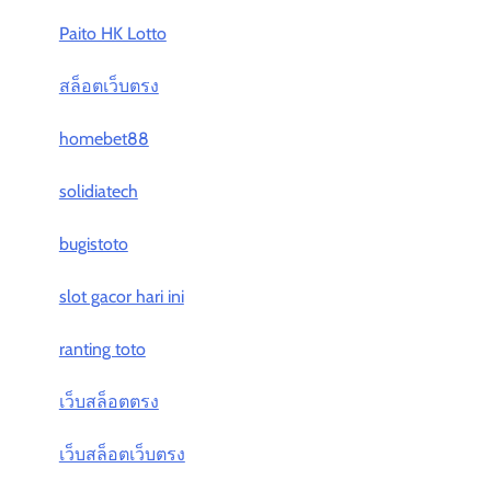
Paito HK Lotto
สล็อตเว็บตรง
homebet88
solidiatech
bugistoto
slot gacor hari ini
ranting toto
เว็บสล็อตตรง
เว็บสล็อตเว็บตรง