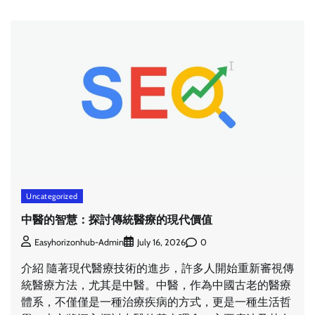
Uncategorized
中醫的智慧：探討傳統醫療的現代價值
0
Easyhorizonhub-Admin
July 16, 2026
介紹 隨著現代醫療技術的進步，許多人開始重新審視傳
統醫療方法，尤其是中醫。中醫，作為中國古老的醫療
體系，不僅僅是一種治療疾病的方式，更是一種生活哲