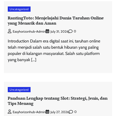
Uncategorized
RantingToto: Menjelajahi Dunia Taruhan Online
yang Menarik dan Aman
0
Easyhorizonhub-Admin
July 31, 2026
Introduction Dalam era digital saat ini, taruhan online
telah menjadi salah satu bentuk hiburan yang paling
populer di kalangan masyarakat. Salah satu platform
yang banyak […]
Uncategorized
Panduan Lengkap tentang Slot: Strategi, Jenis, dan
Tips Menang
0
Easyhorizonhub-Admin
July 27, 2026