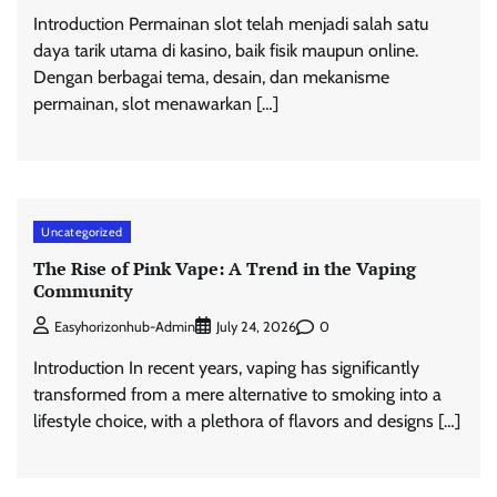
Introduction Permainan slot telah menjadi salah satu
daya tarik utama di kasino, baik fisik maupun online.
Dengan berbagai tema, desain, dan mekanisme
permainan, slot menawarkan […]
Uncategorized
The Rise of Pink Vape: A Trend in the Vaping
Community
0
Easyhorizonhub-Admin
July 24, 2026
Introduction In recent years, vaping has significantly
transformed from a mere alternative to smoking into a
lifestyle choice, with a plethora of flavors and designs […]