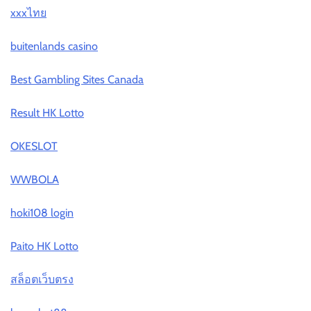
xxxไทย
buitenlands casino
Best Gambling Sites Canada
Result HK Lotto
OKESLOT
WWBOLA
hoki108 login
Paito HK Lotto
สล็อตเว็บตรง