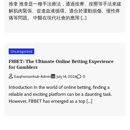
推拿 推拿是一種手法療法，通過按摩、按壓等手法來緩
解肌肉緊張、促進血液循環。適合於運動損傷、慢性疼
痛等問題。 中醫在現代社會的應用 […]
Uncategorized
F8BET: The Ultimate Online Betting Experience
for Gamblers
0
Easyhorizonhub-Admin
July 14, 2026
Introduction In the world of online betting, finding a
reliable and exciting platform can be a daunting task.
However, F8BET has emerged as a top […]