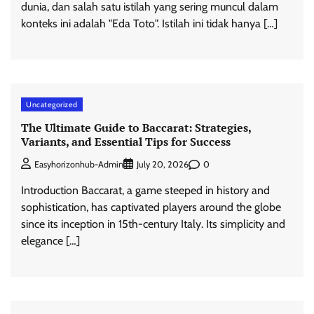
dunia, dan salah satu istilah yang sering muncul dalam
konteks ini adalah "Eda Toto". Istilah ini tidak hanya […]
Uncategorized
The Ultimate Guide to Baccarat: Strategies,
Variants, and Essential Tips for Success
0
Easyhorizonhub-Admin
July 20, 2026
Introduction Baccarat, a game steeped in history and
sophistication, has captivated players around the globe
since its inception in 15th-century Italy. Its simplicity and
elegance […]