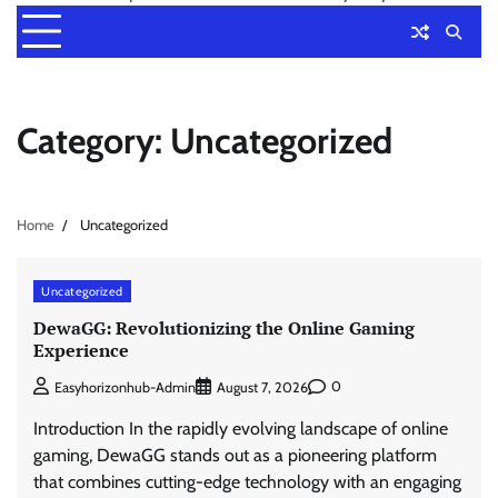
Category:
Uncategorized
Home
Uncategorized
Uncategorized
DewaGG: Revolutionizing the Online Gaming
Experience
0
Easyhorizonhub-Admin
August 7, 2026
Introduction In the rapidly evolving landscape of online
gaming, DewaGG stands out as a pioneering platform
that combines cutting-edge technology with an engaging