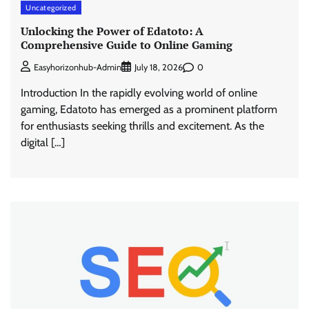
Uncategorized
Unlocking the Power of Edatoto: A
Comprehensive Guide to Online Gaming
0
Easyhorizonhub-Admin
July 18, 2026
Introduction In the rapidly evolving world of online
gaming, Edatoto has emerged as a prominent platform
for enthusiasts seeking thrills and excitement. As the
digital […]