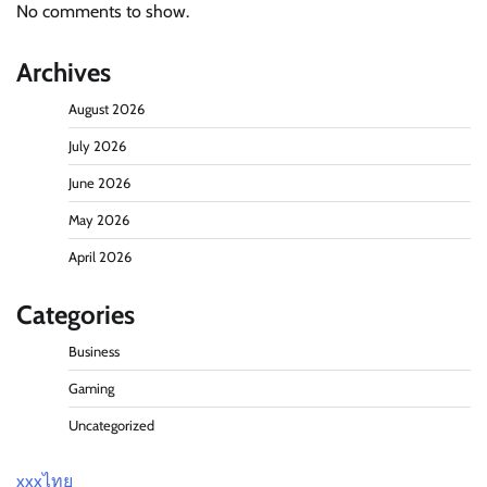
No comments to show.
Archives
August 2026
July 2026
June 2026
May 2026
April 2026
Categories
Business
Gaming
Uncategorized
xxxไทย