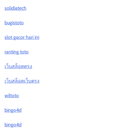
solidiatech
bugistoto
slot gacor hari ini
ranting toto
เว็บสล็อตตรง
เว็บสล็อตเว็บตรง
wiltoto
bingo4d
bingo4d