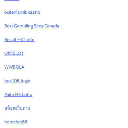
buitenlands casino
Best Gambling Sites Canada
Result HK Lotto
OKESLOT
WWBOLA
hoki108 login
Paito HK Lotto
สล็อตเว็บตรง
homebet88