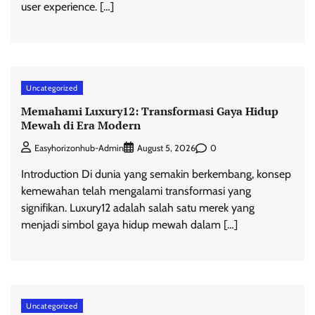
user experience. […]
Uncategorized
Memahami Luxury12: Transformasi Gaya Hidup
Mewah di Era Modern
0
Easyhorizonhub-Admin
August 5, 2026
Introduction Di dunia yang semakin berkembang, konsep
kemewahan telah mengalami transformasi yang
signifikan. Luxury12 adalah salah satu merek yang
menjadi simbol gaya hidup mewah dalam […]
Uncategorized