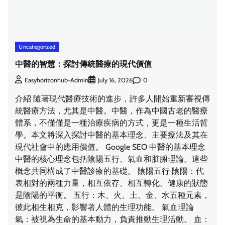
Uncategorized
中醫的智慧：探討傳統醫療的現代價值
0
Easyhorizonhub-Admin
July 16, 2026
介紹 隨著現代醫療技術的進步，許多人開始重新審視傳
統醫療方法，尤其是中醫。中醫，作為中國古老的醫療
體系，不僅僅是一種治療疾病的方式，更是一種生活哲
學。本文將深入探討中醫的基本理念、主要療法及其在
現代社會中的應用價值。 Google SEO 中醫的基本理念
中醫的核心理念包括陰陽五行、氣血和脏腑理論。這些
概念共同構成了中醫診療的基礎。 陰陽五行 陰陽：代
表相對的兩種力量，相互依存、相互轉化。健康的狀態
是陰陽的平衡。 五行：木、火、土、金、水五種元素，
彼此相生相克，影響著人體的生理功能。 氣血理論
氣：被視為生命的基本動力，負責推動生理活動。 血：